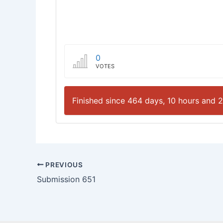
0
VOTES
Finished since 464 days, 10 hours and 
PREVIOUS
Submission 651