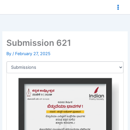
Skip
to
content
Submission 621
By
/
February 27, 2025