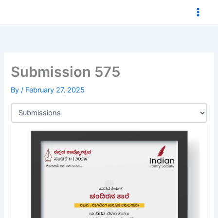
Skip
to
content
Submission 575
By
/
February 27, 2025