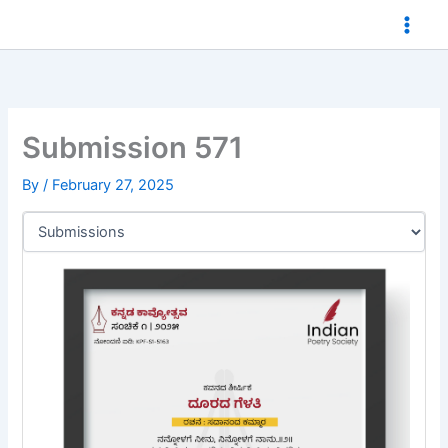
Skip
to
content
Submission 571
By
/
February 27, 2025