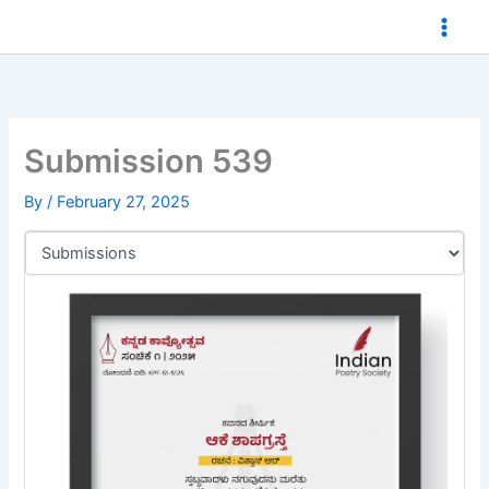
Skip
to
content
Submission 539
By
/
February 27, 2025