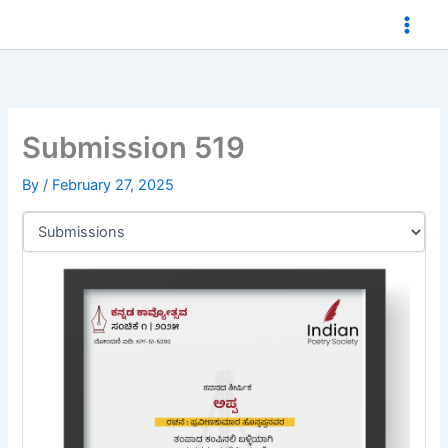
Skip
to
content
Submission 519
By
/
February 27, 2025